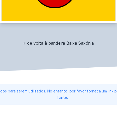
« de volta à bandeira Baixa Saxónia
dos para serem utilizados. No entanto, por favor forneça um link
fonte.