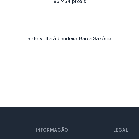
85 x64 píxeis
« de volta à bandeira Baixa Saxónia
INFORMAÇÃO
LEGAL