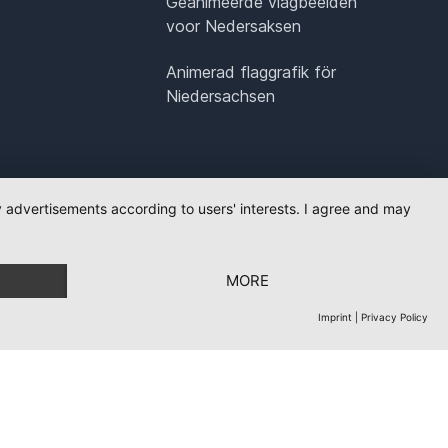
Geanimeerde vlagbeelden
voor Nedersaksen
Animerad flaggrafik för
Niedersachsen
ay advertisements according to users' interests. I agree and may
MORE
Imprint
|
Privacy Policy