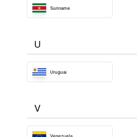
Suriname
U
Uruguai
V
Venezuela