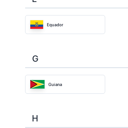
Equador
G
Guiana
H