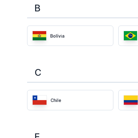
B
Bolívia
C
Chile
E