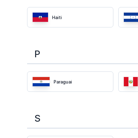
Haiti
P
Paraguai
S