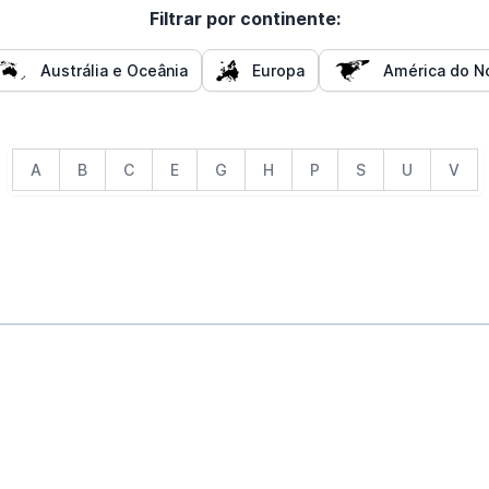
Filtrar por continente:
Austrália e Oceânia
Europa
América do No
A
B
C
E
G
H
P
S
U
V