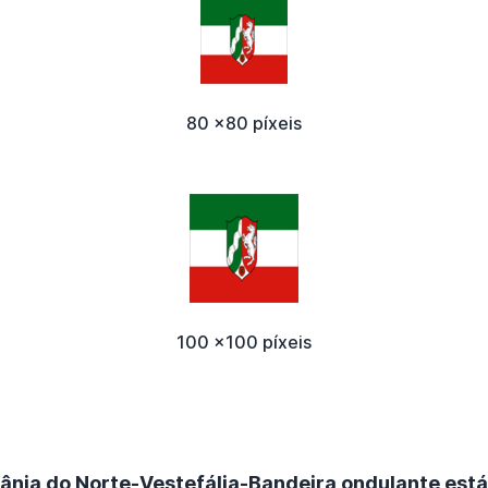
80 x80 píxeis
100 x100 píxeis
ânia do Norte-Vestefália-Bandeira ondulante está