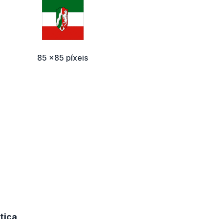
85 x85 píxeis
tica