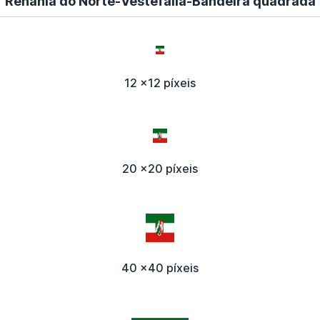
Renânia do Norte-Vestefália-Bandeira quadrada
12 x12 píxeis
20 x20 píxeis
40 x40 píxeis