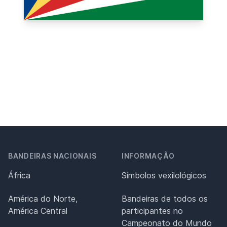
BANDEIRAS NACIONAIS
INFORMAÇÃO
África
Símbolos vexilológicos
América do Norte,
Bandeiras de todos os
América Central
participantes no
Campeonato do Mundo