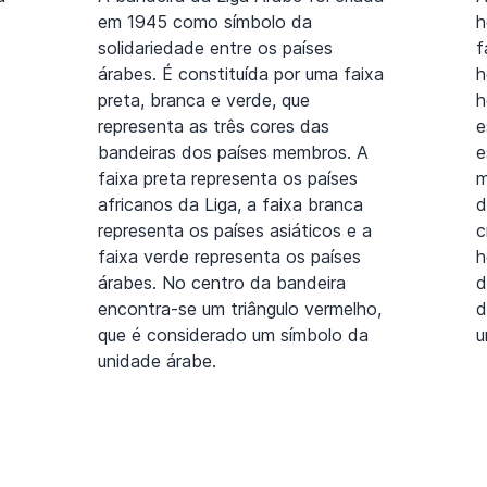
em 1945 como símbolo da
h
solidariedade entre os países
f
árabes. É constituída por uma faixa
h
preta, branca e verde, que
h
representa as três cores das
e
bandeiras dos países membros. A
e
faixa preta representa os países
m
africanos da Liga, a faixa branca
d
representa os países asiáticos e a
c
faixa verde representa os países
h
árabes. No centro da bandeira
d
encontra-se um triângulo vermelho,
d
que é considerado um símbolo da
u
unidade árabe.