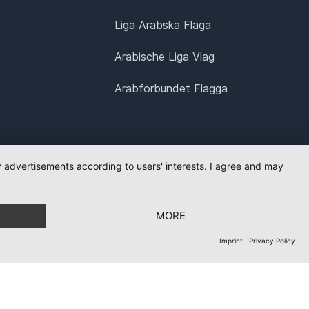
Liga Arabska Flaga
Arabische Liga Vlag
Arabförbundet Flagga
ay advertisements according to users' interests. I agree and may
MORE
Imprint
|
Privacy Policy