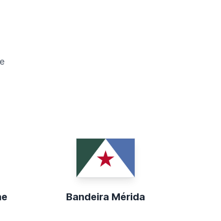
e
he
Bandeira Mérida