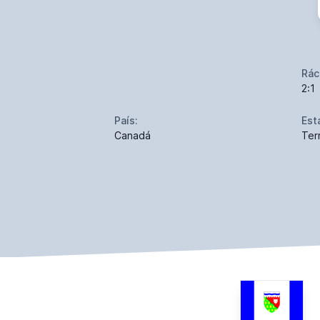
Rác
2:1
País:
Est
Canadá
Ter