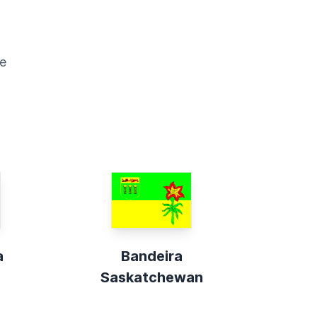
e
a
Bandeira
Saskatchewan