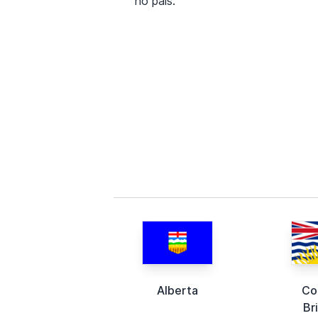
no país.
Alberta
Co
Br