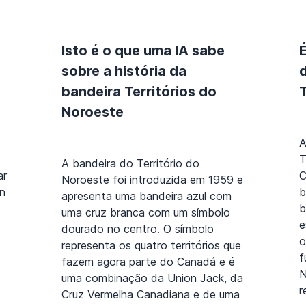
Isto é o que uma IA sabe
sobre a história da
bandeira Territórios do
Noroeste
A
T
A bandeira do Território do
ar
C
Noroeste foi introduzida em 1959 e
n
b
apresenta uma bandeira azul com
b
uma cruz branca com um símbolo
e
dourado no centro. O símbolo
o
representa os quatro territórios que
f
fazem agora parte do Canadá e é
N
uma combinação da Union Jack, da
r
Cruz Vermelha Canadiana e de uma