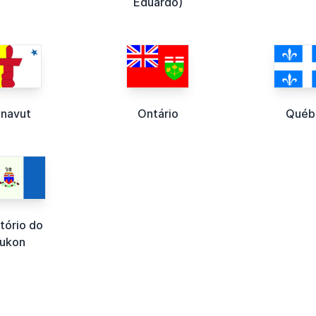
Eduardo)
navut
Ontário
Québ
itório do
ukon