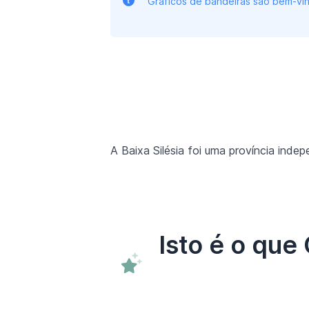
Gráficos de bandeiras são bem-vin
A Baixa Silésia foi uma província ind
Isto é o que