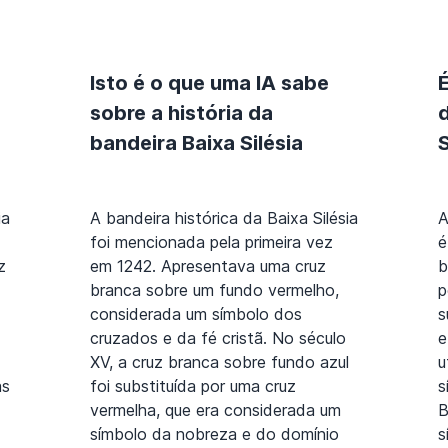
Isto é o que uma IA sabe
sobre a história da
bandeira Baixa Silésia
S
ia
A bandeira histórica da Baixa Silésia
A
foi mencionada pela primeira vez
é
z
em 1242. Apresentava uma cruz
b
branca sobre um fundo vermelho,
p
considerada um símbolo dos
s
cruzados e da fé cristã. No século
e
XV, a cruz branca sobre fundo azul
u
as
foi substituída por uma cruz
s
vermelha, que era considerada um
B
símbolo da nobreza e do domínio
s